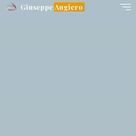
Salta
Giuseppe Augiero
al
contenuto