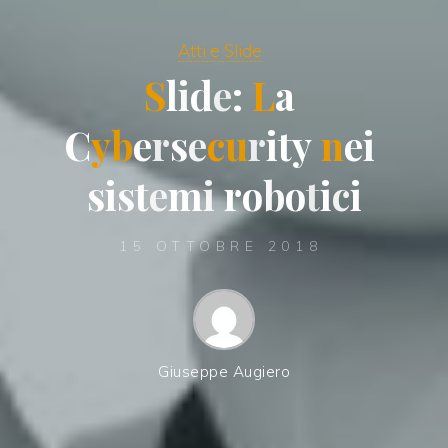
Atti e Slide
S
l
i
d
e
:
L
a
C
y
b
e
r
s
e
c
u
r
i
t
y
n
e
i
s
i
s
t
e
m
i
r
o
b
o
t
i
c
i
15 OTTOBRE 2018
Giuseppe Augiero