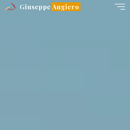
Salta
Giuseppe Augiero
al
contenuto