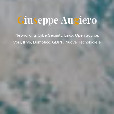
G
i
u
s
e
p
p
e
A
u
u
g
i
e
e
r
o
Networking, CyberSecurity, Linux, Open Source,
Voip, IPv6, Domotica, GDPR, Nuove Tecnologie e
…