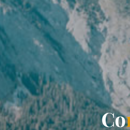
C
C
o