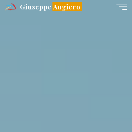
Salta
Giuseppe Augiero
al
contenuto