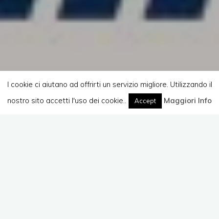
I cookie ci aiutano ad offrirti un servizio migliore. Utilizzando il
nostro sito accetti l'uso dei cookie..
Home
Maggiori Info
Atti e Slide
Accept
L’
Internet Festival 2017
è terminato e ringrazio
tutti coloro che hanno partecipato al nostro talk e
che ci hanno aiutato per renderlo interessante.
E’ possibile scaricare le slide dell’evento attraverso
il seguente link: