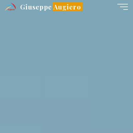
Salta
Giuseppe Augiero
al
contenuto