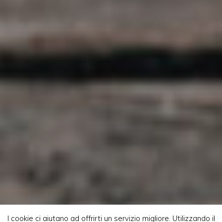
I cookie ci aiutano ad offrirti un servizio migliore. Utilizzando il