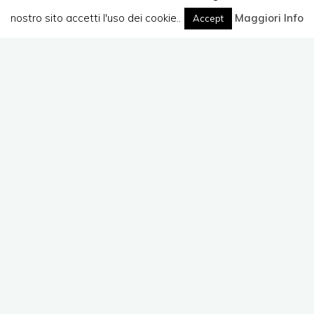
nostro sito accetti l'uso dei cookie..
Home
(Pagina 3)
Maggiori Info
Accept
Lascia un commento
Convegni e Seminari
Internt Festival 2017
– #Iot #Cybersecurity
Giuseppe Augiero
3 Ottobre 2017
Quest’anno parteciperò all’Internet