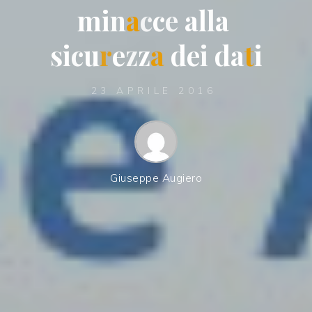
m
i
n
a
c
c
e
a
l
l
a
s
i
c
u
r
e
z
z
a
d
e
i
d
a
t
i
23 APRILE 2016
Giuseppe Augiero