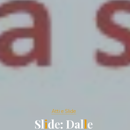
Atti e Slide
S
l
i
d
e
:
D
a
l
l
e