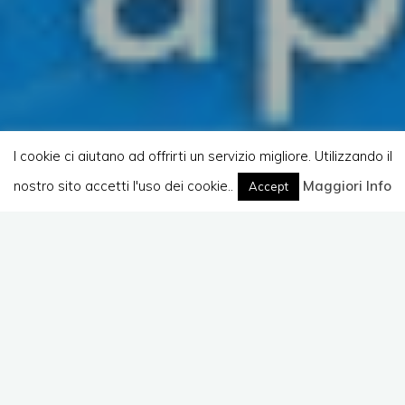
I cookie ci aiutano ad offrirti un servizio migliore. Utilizzando il
nostro sito accetti l'uso dei cookie..
Home
Maggiori Info
Atti e Slide
Accept
Il convegno Apihm che trattava il
Data Breach
in
Sanità si è concluso. Gli interventi e la tavola
rotonda sono risultati essere di grande interesse
per il pubblico.
E’ possibile scaricare le slide del mio speech: