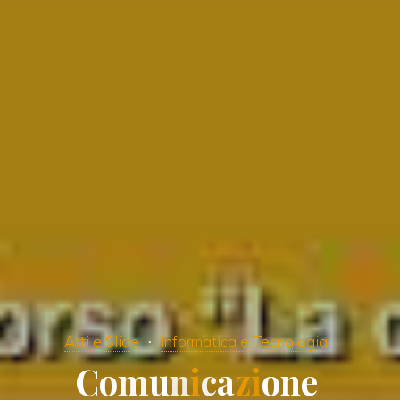
Atti e Slide
Informatica e Tecnologia
C
o
m
u
n
i
c
a
z
i
o
n
e