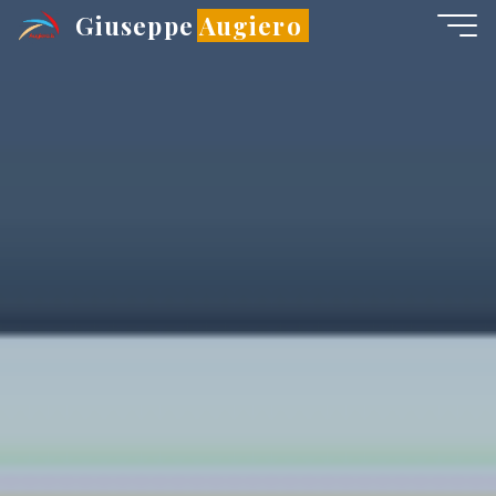
Salta
Giuseppe Augiero
al
contenuto