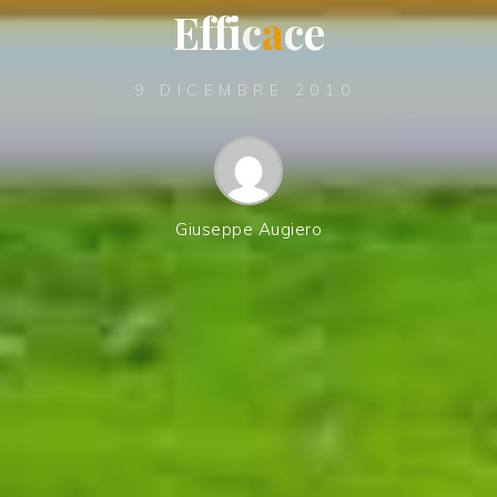
E
f
f
i
c
a
c
e
9 DICEMBRE 2010
Giuseppe Augiero