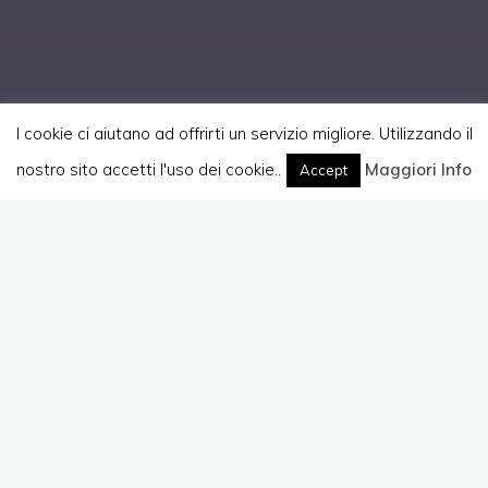
I cookie ci aiutano ad offrirti un servizio migliore. Utilizzando il
nostro sito accetti l'uso dei cookie..
Home
Maggiori Info
Atti e Slide
Accept
Ho presentato, per il corso di “comunicazione
efficace”, il tema dell’
arte dell’intercettazione e
dello sniffing
presentato lo scorso 29 ottobre al
Linux Day 2010.
Le nuove slide sono state rielaborate, semplificate
e ridotte per riuscire a rimanere nei tempi.
Potete scaricarle seguendo questo
link
.