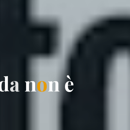
d
a
n
o
n
è