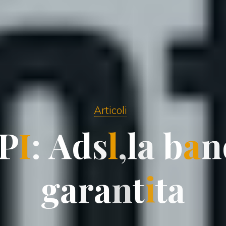
Articoli
P
I
:
A
d
s
l
,
l
a
b
a
n
g
a
r
a
n
t
i
t
a