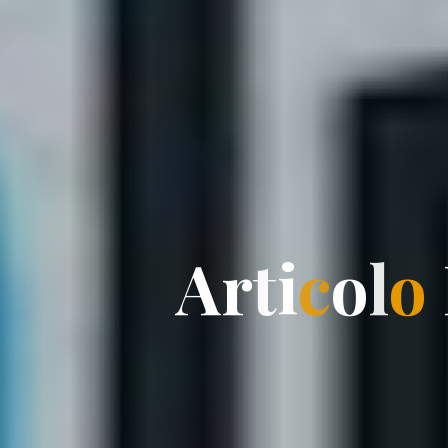
A
r
t
i
c
o
l
o