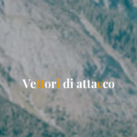
V
e
t
t
o
r
i
d
i
a
t
t
a
c
c
o