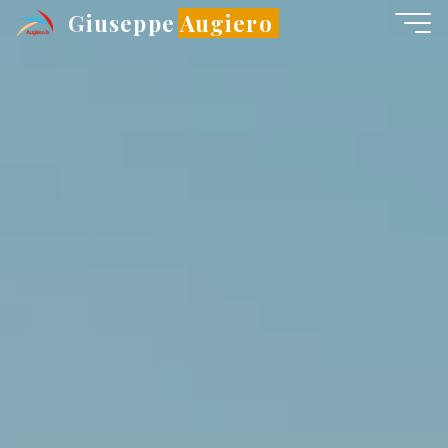
Salta
Giuseppe Augiero
al
contenuto