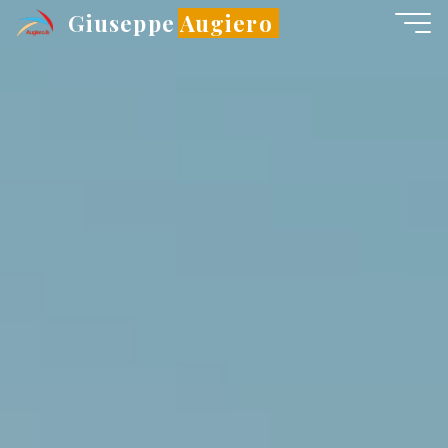
Salta
Giuseppe Augiero
al
contenuto