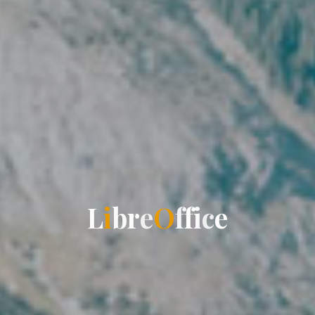
L
i
b
r
e
O
f
f
i
c
e