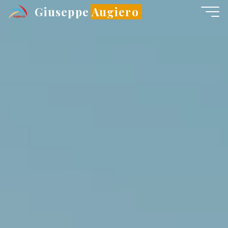
Salta
Giuseppe Augiero
al
contenuto