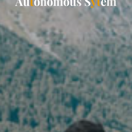
A
u
t
o
n
o
m
o
u
s
S
y
t
e
m