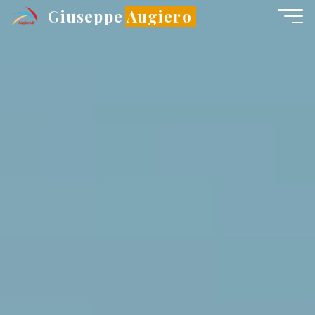
Salta
Giuseppe Augiero
al
contenuto